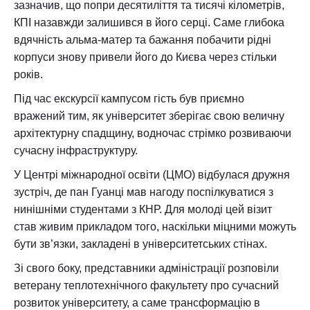
зазначив, що попри десятиліття та тисячі кілометрів,
КПІ назавжди залишився в його серці. Саме глибока
вдячність альма-матер та бажання побачити рідні
корпуси знову привели його до Києва через стільки
років.
Під час екскурсії кампусом гість був приємно
вражений тим, як університет зберігає свою величну
архітектурну спадщину, водночас стрімко розвиваючи
сучасну інфраструктуру.
У Центрі міжнародної освіти (ЦМО) відбулася дружня
зустріч, де пан Гуанці мав нагоду поспілкуватися з
нинішніми студентами з КНР. Для молоді цей візит
став живим прикладом того, наскільки міцними можуть
бути зв’язки, закладені в університетських стінах.
Зі свого боку, представники адміністрації розповіли
ветерану теплотехнічного факультету про сучасний
розвиток університету, а саме трансформацію в