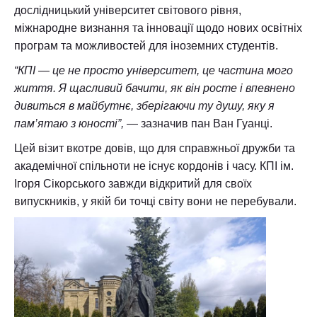
дослідницький університет світового рівня,
міжнародне визнання та інновації щодо нових освітніх
програм та можливостей для іноземних студентів.
“КПІ — це не просто університет, це частина мого
життя. Я щасливий бачити, як він росте і впевнено
дивиться в майбутнє, зберігаючи ту душу, яку я
пам’ятаю з юності”,
— зазначив пан Ван Гуанці.
Цей візит вкотре довів, що для справжньої дружби та
академічної спільноти не існує кордонів і часу. КПІ ім.
Ігоря Сікорського завжди відкритий для своїх
випускників, у якій би точці світу вони не перебували.