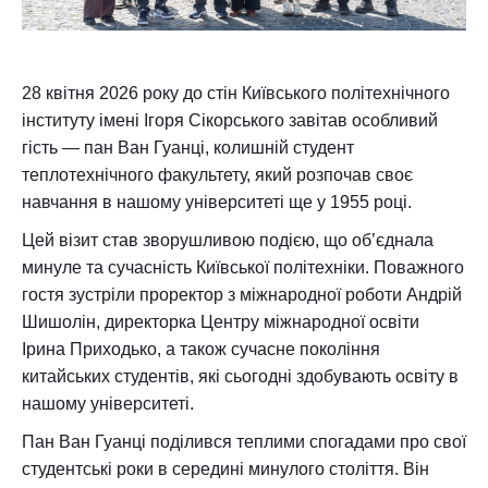
28 квітня 2026 року до стін Київського політехнічного
інституту імені Ігоря Сікорського завітав особливий
гість — пан Ван Гуанці, колишній студент
теплотехнічного факультету, який розпочав своє
навчання в нашому університеті ще у 1955 році.
Цей візит став зворушливою подією, що об’єднала
минуле та сучасність Київської політехніки. Поважного
гостя зустріли проректор з міжнародної роботи Андрій
Шишолін, директорка Центру міжнародної освіти
Ірина Приходько, а також сучасне покоління
китайських студентів, які сьогодні здобувають освіту в
нашому університеті.
Пан Ван Гуанці поділився теплими спогадами про свої
студентські роки в середині минулого століття. Він