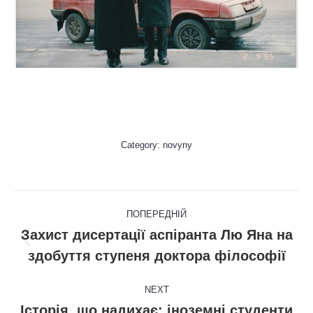
Category:
novyny
Post
ПОПЕРЕДНІЙ
navigation
Захист дисертації аспіранта Лю Яна на
Попередній
здобуття ступеня доктора філософії
пост:
NEXT
Історія, що надихає: іноземні студенти