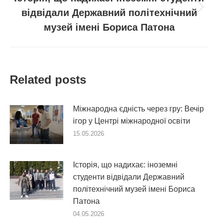
відвідали Державний політехнічний
Next
post:
музей імені Бориса Патона
Related posts
Міжнародна єдність через гру: Вечір
ігор у Центрі міжнародної освіти
15.05.2026
Історія, що надихає: іноземні
студенти відвідали Державний
політехнічний музей імені Бориса
Патона
04.05.2026