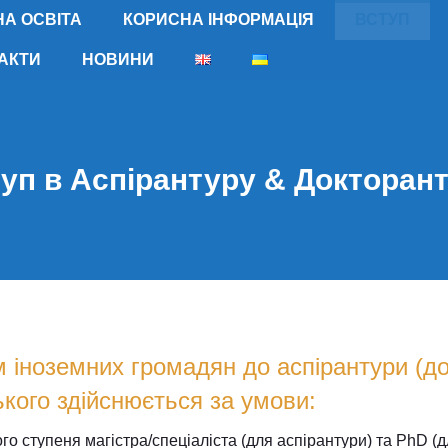
А ОСВІТА
КОРИСНА ІНФОРМАЦІЯ
ВСТУП
АКТИ
НОВИНИ
уп в Аспірантуру & Докторан
 іноземних громадян до аспірантури (док
ького здійснюється за умови:
го ступеня магістра/спеціаліста (для аспірантури) та PhD (д