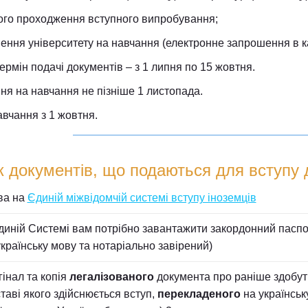
ого проходження вступного випробування;
ення університету на навчання (електронне запрошення в ка
ермін подачі документів – з 1 липня по 15 жовтня.
ня на навчання не пізніше 1 листопада.
вчання з 1 жовтня.
к документів, що подаються для вступу 
ва на
Єдиній міжвідомчій системі вступу іноземців
диній Системі вам потрібно завантажити закордонний паспо
українську мову та нотаріально завірений)
гінал та копія
легалізованого
документа про раніше здобутий
ставі якого здійснюється вступ,
перекладеного
на українськ