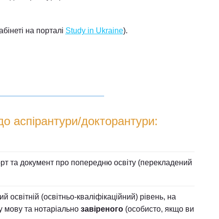
бінеті на порталі
Study in Ukraine
).
до аспірантури/докторантури:
рт та документ про попередню освіту (перекладений
 освітній (освітньо-кваліфікаційний) рівень, на
у мову та нотаріально
завіреного
(особисто, якщо ви