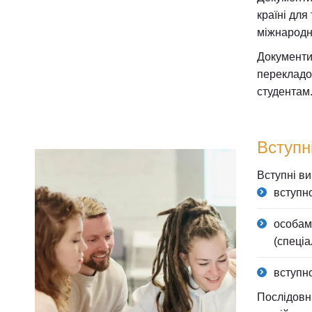
країні для
міжнародн
Документи,
перекладо
студентам
Вступн
Вступні ви
вступно
особам,
(спеціа
вступно
Послідовні