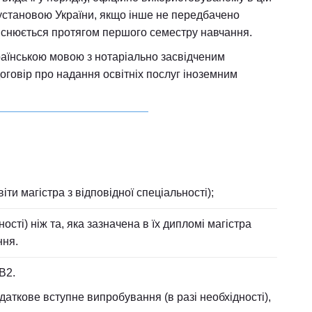
ю установою України, якщо інше не передбачено
йснюється протягом першого семестру навчання.
українською мовою з нотаріально засвідченим
говір про надання освітніх послуг іноземним
іти магістра з відповідної спеціальності);
ості) ніж та, яка зазначена в їх дипломі магістра
ння.
В2.
даткове вступне випробування (в разі необхідності),