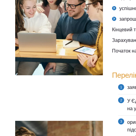
успішн
запрош
Кінцевий т
Зарахуван
Початок на
Перелі
зая
У Є
на 
ори
під