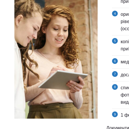
при
ори
рів
(ос
коп
при
мед
дос
спи
фот
вид
1 ф
Документи,