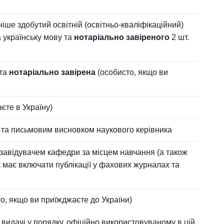
іше здобутий освітній (освітньо-кваліфікаційний)
 українську мову та
нотаріально завіреного
2 шт.
 та
нотаріально завірена
(особисто, якщо ви
єте в Україну)
и та письмовим висновком наукового керівника
 завідувачем кафедри за місцем навчання (а також
ок має включати публікації у фахових журналах та
о, якщо ви приїжджаєте до України)
ні видачі у порядку, офіційно використовуваному в цій