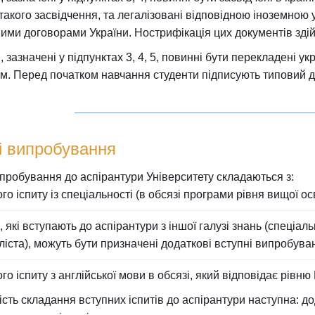
 такого засвідчення, та легалізовані відповідною іноземно
ими договорами України. Нострифікація цих документів зді
 зазначені у підпунктах 3, 4, 5, повинні бути перекладені 
м. Перед початком навчання студенти підписують типовий до
.
і випробування
пробування до аспірантури Університету складаються з:
го іспиту із спеціальності (в обсязі програми рівня вищої осв
 які вступають до аспірантури з іншої галузі знань (спеціальн
ліста), можуть бути призначені додаткові вступні випробува
го іспиту з англійської мови в обсязі, який відповідає рівню 
сть складання вступних іспитів до аспірантури наступна: до