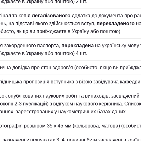
їжджаєте в Україну або поштою) 2 шт.
гінал та копія
легалізованого
додатка до документа про ран
ень, на підставі якого здійснюється вступ,
перекладеного
на
обисто, якщо ви приїжджаєте в Україну або поштою)
ія закордонного паспорта,
перекладена
на українську мову
їжджаєте в Україну або поштою) 4 шт.
ична довідка про стан здоров’я (особисто, якщо ви приїжджа
лідницька пропозиція вступника з візою завідувача кафедр
сок опублікованих наукових робіт та винаходів, засвідчений
окопії 2-3 публікацій) з відгуком наукового керівника. Спис
аннях, зареєстрованих у наукометричних базах даних
отографія розміром 35 x 45 мм (кольорова, матова) (особист
 зазначені у підпунктах 3, 4, повинні бути засвідчені в краї